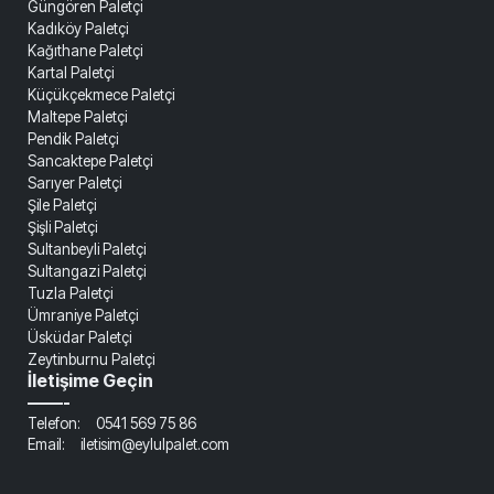
Güngören Paletçi
Kadıköy Paletçi
Kağıthane Paletçi
Kartal Paletçi
Küçükçekmece Paletçi
Maltepe Paletçi
Pendik Paletçi
Sancaktepe Paletçi
Sarıyer Paletçi
Şile Paletçi
Şişli Paletçi
Sultanbeyli Paletçi
Sultangazi Paletçi
Tuzla Paletçi
Ümraniye Paletçi
Üsküdar Paletçi
Zeytinburnu Paletçi
İletişime Geçin
——-
Telefon: 0541 569 75 86
Email: iletisim@eylulpalet.com