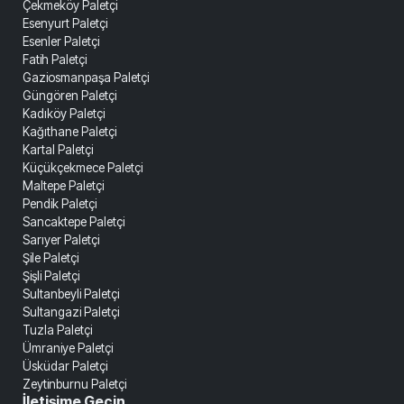
Çekmeköy Paletçi
Esenyurt Paletçi
Esenler Paletçi
Fatih Paletçi
Gaziosmanpaşa Paletçi
Güngören Paletçi
Kadıköy Paletçi
Kağıthane Paletçi
Kartal Paletçi
Küçükçekmece Paletçi
Maltepe Paletçi
Pendik Paletçi
Sancaktepe Paletçi
Sarıyer Paletçi
Şile Paletçi
Şişli Paletçi
Sultanbeyli Paletçi
Sultangazi Paletçi
Tuzla Paletçi
Ümraniye Paletçi
Üsküdar Paletçi
Zeytinburnu Paletçi
İletişime Geçin