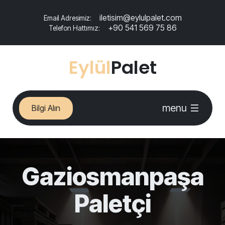
iletisim@eylulpalet.com
Email Adresimiz:
+90 541 569 75 86
Telefon Hattımız:
Eylül
Palet
menu
Bilgi Alın
Gaziosmanpaşa
Paletçi