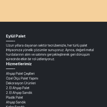
Eylül Palet
——-
Uzun yıllara dayanan sektör tecrübemizle, her türlü palet
ihtiyacınıza yönelik çözümler sunuyoruz. Ayrıca, değerli metal
hurdalarının alım ve satımını gerçekleştirerek geri dönüşüm
sürecinde etkin bir rol üstleniyoruz.
Hizmetlerimiz
——-
Ahşap Palet Çeşitleri
Özel Ölçü Palet Yapımı
Dekorasyon Ürünleri
2. El Ahşap Palet
2. El Ahşap Sandık
Plastik Palet
Ahşap Sandık
Kafes Sandık