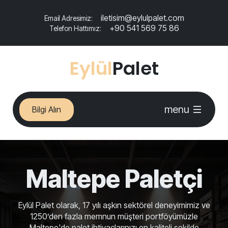
iletisim@eylulpalet.com
Email Adresimiz:
+90 541 569 75 86
Telefon Hattımız:
Eylül
Palet
menu
Bilgi Alın
Maltepe Paletçi
Eylül Palet olarak, 17 yılı aşkın sektörel deneyimimiz ve
1250’den fazla memnun müşteri portföyümüzle
Maltepe'de palet ihtiyaçlarınızı en kaliteli şekilde