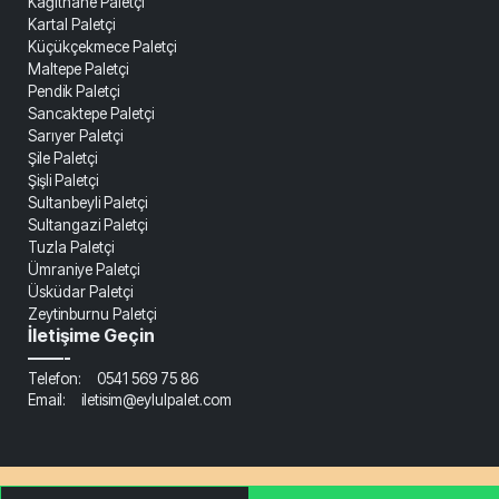
Kağıthane Paletçi
Kartal Paletçi
Küçükçekmece Paletçi
Maltepe Paletçi
Pendik Paletçi
Sancaktepe Paletçi
Sarıyer Paletçi
Şile Paletçi
Şişli Paletçi
Sultanbeyli Paletçi
Sultangazi Paletçi
Tuzla Paletçi
Ümraniye Paletçi
Üsküdar Paletçi
Zeytinburnu Paletçi
İletişime Geçin
——-
Telefon: 0541 569 75 86
Email: iletisim@eylulpalet.com