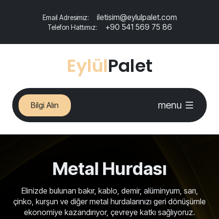
iletisim@eylulpalet.com
Email Adresimiz:
+90 541 569 75 86
Telefon Hattımız:
Eylül
Palet
menu
Bilgi Alın
Metal Hurdası
Elinizde bulunan bakır, kablo, demir, alüminyum, sarı,
çinko, kurşun ve diğer metal hurdalarınızı geri dönüşümle
ekonomiye kazandırıyor, çevreye katkı sağlıyoruz.